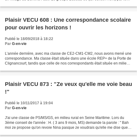
biais de collectes de stylos usagés parvient...
Plaisir VECU 608 : Une correspondance scolaire
pour ouvrir les horizons !
Publié le 18/09/2018 à 18:22
Par
G-en-vie
L’année dernière, avec ma classe de CE2-CM1-CM2, nous avons mené une
correspondance. Ma classe était située dans une école REP+ de la Porte de
Clignancourt, tandis que celle de nos correspondants était située en milieu
rural, en Charente-Maritime. Avec...
Plaisir VECU 873 : "Ze veux qu'elle me voie beau
!"
Publié le 10/11/2017 à 19:04
Par
G-en-vie
J'ai une classe de PS/MS/GS, en milieu rural en Seine Maritime. Lors du
3ème conseil de l'année : H. ( 3 ans 9 mois, MS) demande la parole : " Bah
moi ze propose qu'on revoie Nina pasque ze voudrais qu'elle me dise que
ze suis beau quand maman me met...