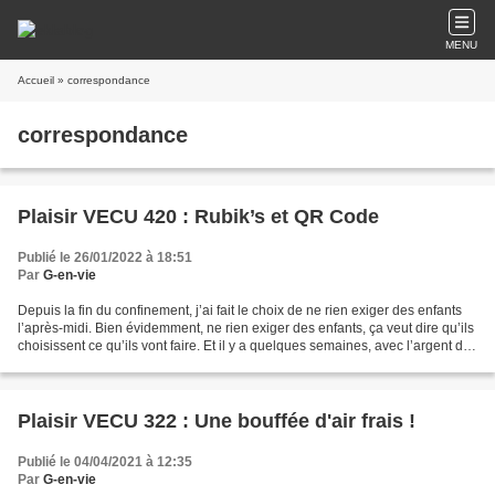
MENU
Accueil
» correspondance
correspondance
Plaisir VECU 420 : Rubik’s et QR Code
Publié le 26/01/2022 à 18:51
Par
G-en-vie
Depuis la fin du confinement, j’ai fait le choix de ne rien exiger des enfants
l’après-midi. Bien évidemment, ne rien exiger des enfants, ça veut dire qu’ils
choisissent ce qu’ils vont faire. Et il y a quelques semaines, avec l’argent de
la classe, ils...
Plaisir VECU 322 : Une bouffée d'air frais !
Publié le 04/04/2021 à 12:35
Par
G-en-vie