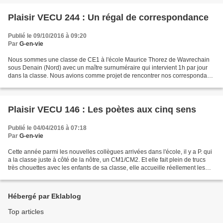
Plaisir VECU 244 : Un régal de correspondance
Publié le 09/10/2016 à 09:20
Par
G-en-vie
Nous sommes une classe de CE1 à l'école Maurice Thorez de Wavrechain
sous Denain (Nord) avec un maître surnuméraire qui intervient 1h par jour
dans la classe. Nous avions comme projet de rencontrer nos correspondants
à Lens au début du mois d'octobre...
Plaisir VECU 146 : Les poètes aux cinq sens
Publié le 04/04/2016 à 07:18
Par
G-en-vie
Cette année parmi les nouvelles collègues arrivées dans l'école, il y a P. qui
a la classe juste à côté de la nôtre, un CM1/CM2. Et elle fait plein de trucs
très chouettes avec les enfants de sa classe, elle accueille réellement les
enfants, et sa classe...
Hébergé par Eklablog
Top articles