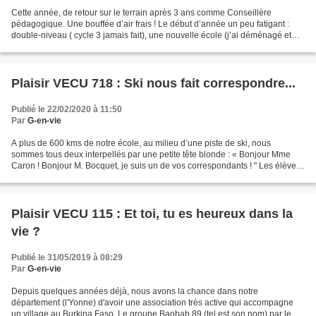
Cette année, de retour sur le terrain après 3 ans comme Conseillère
pédagogique. Une bouffée d’air frais ! Le début d’année un peu fatigant :
double-niveau ( cycle 3 jamais fait), une nouvelle école (j’ai déménagé et
changé de département), donc nouvel...
Plaisir VECU 718 : Ski nous fait correspondre...
Publié le 22/02/2020 à 11:50
Par
G-en-vie
A plus de 600 kms de notre école, au milieu d’une piste de ski, nous
sommes tous deux interpellés par une petite tête blonde : « Bonjour Mme
Caron ! Bonjour M. Bocquet, je suis un de vos correspondants ! " Les élèves
de la classe et nous-mêmes avons été...
Plaisir VECU 115 : Et toi, tu es heureux dans la
vie ?
Publié le 31/05/2019 à 08:29
Par
G-en-vie
Depuis quelques années déjà, nous avons la chance dans notre
département (l'Yonne) d'avoir une association très active qui accompagne
un village au Burkina Faso. Le groupe Baobab 89 (tel est son nom) par le