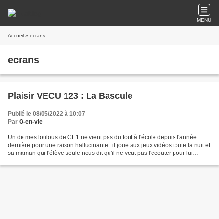
MENU
Accueil
» ecrans
ecrans
Plaisir VECU 123 : La Bascule
Publié le 08/05/2022 à 10:07
Par
G-en-vie
Un de mes loulous de CE1 ne vient pas du tout à l'école depuis l'année
dernière pour une raison hallucinante : il joue aux jeux vidéos toute la nuit et
sa maman qui l'élève seule nous dit qu'il ne veut pas l'écouter pour lui
donner son écran. Surréaliste...