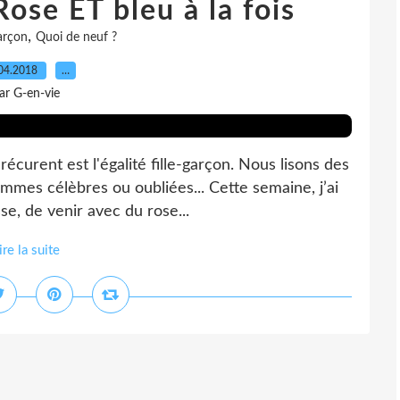
Rose ET bleu à la fois
,
arçon
Quoi de neuf ?
04.2018
…
ar G-en-vie
écurent est l'égalité fille-garçon. Nous lisons des
mmes célèbres ou oubliées... Cette semaine, j’ai
se, de venir avec du rose...
ire la suite