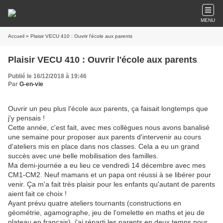
MENU
Accueil
» Plaisir VECU 410 : Ouvrir l'école aux parents
Plaisir VECU 410 : Ouvrir l'école aux parents
Publié le 16/12/2018 à 19:46
Par
G-en-vie
Ouvrir un peu plus l'école aux parents, ça faisait longtemps que
j'y pensais !
Cette année, c'est fait, avec mes collègues nous avons banalisé
une semaine pour proposer aux parents d'intervenir au cours
d'ateliers mis en place dans nos classes. Cela a eu un grand
succès avec une belle mobilisation des familles.
Ma demi-journée a eu lieu ce vendredi 14 décembre avec mes
CM1-CM2. Neuf mamans et un papa ont réussi à se libérer pour
venir. Ça m'a fait très plaisir pour les enfants qu'autant de parents
aient fait ce choix !
Ayant prévu quatre ateliers tournants (constructions en
géométrie, agamographe, jeu de l'omelette en maths et jeu de
plateau en français), j'ai réparti les parents en deux temps pour