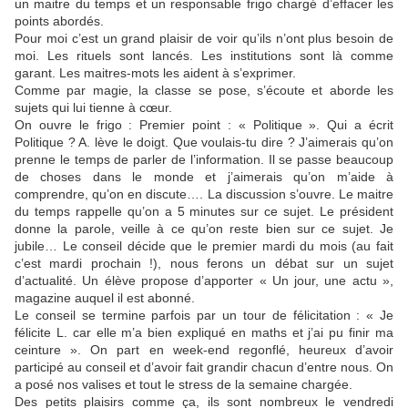
un maitre du temps et un responsable frigo chargé d’effacer les
points abordés.
Pour moi c’est un grand plaisir de voir qu’ils n’ont plus besoin de
moi. Les rituels sont lancés. Les institutions sont là comme
garant. Les maitres-mots les aident à s’exprimer.
Comme par magie, la classe se pose, s’écoute et aborde les
sujets qui lui tienne à cœur.
On ouvre le frigo : Premier point : « Politique ». Qui a écrit
Politique ? A. lève le doigt. Que voulais-tu dire ? J’aimerais qu’on
prenne le temps de parler de l’information. Il se passe beaucoup
de choses dans le monde et j’aimerais qu’on m’aide à
comprendre, qu’on en discute…. La discussion s’ouvre. Le maitre
du temps rappelle qu’on a 5 minutes sur ce sujet. Le président
donne la parole, veille à ce qu’on reste bien sur ce sujet. Je
jubile… Le conseil décide que le premier mardi du mois (au fait
c’est mardi prochain !), nous ferons un débat sur un sujet
d’actualité. Un élève propose d’apporter « Un jour, une actu »,
magazine auquel il est abonné.
Le conseil se termine parfois par un tour de félicitation : « Je
félicite L. car elle m’a bien expliqué en maths et j’ai pu finir ma
ceinture ». On part en week-end regonflé, heureux d’avoir
participé au conseil et d’avoir fait grandir chacun d’entre nous. On
a posé nos valises et tout le stress de la semaine chargée.
Des petits plaisirs comme ça, ils sont nombreux le vendredi