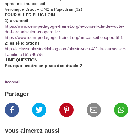
après-midi au conseil.
Véronique Druot – CM2 à Pujaudran (32)
POUR ALLER PLUS LOIN
1)le conseil
https://www.icem-pedagogie-freinet.org/le-conseil-cle-de-voute-
de-l-organisation-cooperative
https://www.icem-pedagogie-freinet.org/un-conseil-cooperatif-1
2)les félicitations
http://laclasseplaisir.eklablog.com/plaisir-vecu-411-la-journee-de-
l-amitie-a161746796
UNE QUESTION
Pourquoi mettre en place des rituels ?
#conseil
Partager
Vous aimerez aussi