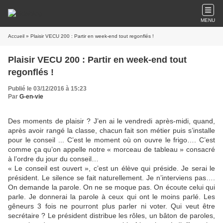
MENU
Accueil
» Plaisir VECU 200 : Partir en week-end tout regonflés !
Plaisir VECU 200 : Partir en week-end tout
regonflés !
Publié le 03/12/2016 à 15:23
Par
G-en-vie
Des moments de plaisir ? J’en ai le vendredi après-midi, quand,
après avoir rangé la classe, chacun fait son métier puis s’installe
pour le conseil ... C’est le moment où on ouvre le frigo…. C’est
comme ça qu’on appelle notre « morceau de tableau » consacré
à l’ordre du jour du conseil…
« Le conseil est ouvert », c’est un élève qui préside. Je serai le
président. Le silence se fait naturellement. Je n’interviens pas….
On demande la parole. On ne se moque pas. On écoute celui qui
parle. Je donnerai la parole à ceux qui ont le moins parlé. Les
gêneurs 3 fois ne pourront plus parler ni voter. Qui veut être
secrétaire ? Le président distribue les rôles, un bâton de paroles,