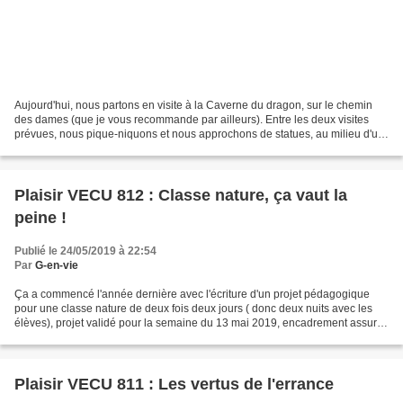
Aujourd'hui, nous partons en visite à la Caverne du dragon, sur le chemin
des dames (que je vous recommande par ailleurs). Entre les deux visites
prévues, nous pique-niquons et nous approchons de statues, au milieu d'un
espace vert, accolé au musée de...
Plaisir VECU 812 : Classe nature, ça vaut la
peine !
Publié le 24/05/2019 à 22:54
Par
G-en-vie
Ça a commencé l'année dernière avec l'écriture d'un projet pédagogique
pour une classe nature de deux fois deux jours ( donc deux nuits avec les
élèves), projet validé pour la semaine du 13 mai 2019, encadrement assuré
par un animateur de "école et nature,"...
Plaisir VECU 811 : Les vertus de l'errance