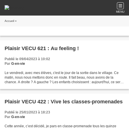
MENU
Accueil
»
Plaisir VECU 621 : Au feeling !
Publié le 09/04/2023 à 10:02
Par
G-en-vie
Le vendredi, avec mes élèves, c'est le jour de la sortie dans le village. Ce
matin, nous nous mettons donc en route. Il fait beau, nous avons de la
chance. A droite ? A gauche ? Les enfants choisissent : aujourd'hui, ce sera
droite. L'itinéraire est rarement...
Plaisir VECU 422 : Vive les classes-promenades
Publié le 25/01/2023 à 18:23
Par
G-en-vie
Cette année, c’est décidé, je pars en classe-promenade tous les quinze