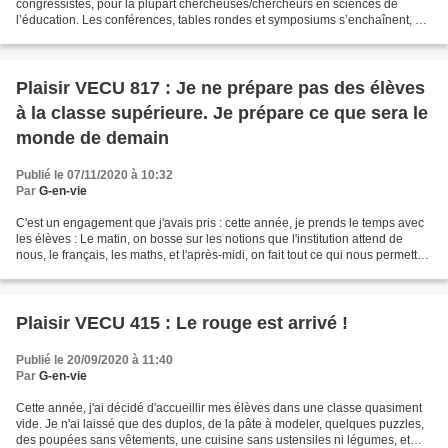
congressistes, pour la plupart chercheuses/chercheurs en sciences de
l’éducation. Les conférences, tables rondes et symposiums s’enchaînent, se
déclinent, dessinant un panorama de...
Plaisir VECU 817 : Je ne prépare pas des élèves
à la classe supérieure. Je prépare ce que sera le
monde de demain
Publié le 07/11/2020 à 10:32
Par
G-en-vie
C'est un engagement que j'avais pris : cette année, je prends le temps avec
les élèves : Le matin, on bosse sur les notions que l'institution attend de
nous, le français, les maths, et l'après-midi, on fait tout ce qui nous permettra
de ne pas devenir...
Plaisir VECU 415 : Le rouge est arrivé !
Publié le 20/09/2020 à 11:40
Par
G-en-vie
Cette année, j'ai décidé d'accueillir mes élèves dans une classe quasiment
vide. Je n'ai laissé que des duplos, de la pâte à modeler, quelques puzzles,
des poupées sans vêtements, une cuisine sans ustensiles ni légumes, et