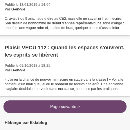
Publié le 13/01/2019 à 14:04
Par
G-en-vie
C. avait 8 ou 9 ans, l’âge d’être au CE2, mais elle ne savait ni lire, ni écrire.
Son dessin de bonhomme de début d’année représentait une sorte d’ange :
une tête, une vague robe et, au lieu de bras, quelque chose d’assez informe,
un peu comme des ailes....
Plaisir VECU 112 : Quand les espaces s'ouvrent,
les esprits se libèrent
Publié le 09/10/2018 à 18:25
Par
G-en-vie
« J’ai eu la chance de pouvoir m’inscrire en stage dans ta classe ! » Voilà le
contenu d’un mail que j’ai eu le bonheur de recevoir fin août. Une ancienne
stagiaire décidait de revenir dans ma classe, conquise par les pratiques
mises en place. Le changement...
Page suivante >
Hébergé par Eklablog